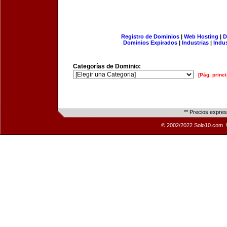
Registro de Dominios
|
Web Hosting
|
D
Dominios Expirados
|
Industrias
|
Indu
Categorías de Dominio:
[Pág. princi
** Precios expre
© 2002/2022 Solo10.com