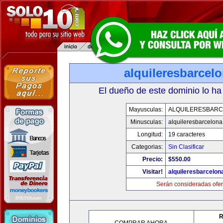
alquileresbarcel
El dueño de este dominio lo ha
Mayusculas:
ALQUILERESBAR
Minusculas:
alquileresbarcelon
Longitud:
19 caracteres
Categorias:
Sin Clasificar
Precio:
$550.00
Visitar!
alquileresbarcelon
Serán consideradas ofer
R