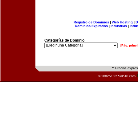
Registro de Dominios
|
Web Hosting
|
D
Dominios Expirados
|
Industrias
|
Indu
Categorías de Dominio:
[Pág. princi
** Precios expre
© 2002/2022 Solo10.com