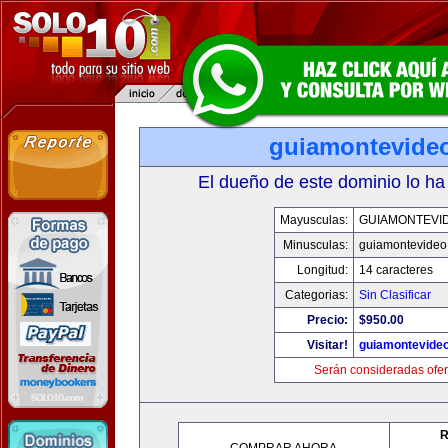
guiamontevide
El dueño de este dominio lo ha
Mayusculas:
GUIAMONTEVI
Minusculas:
guiamontevideo
Longitud:
14 caracteres
Categorias:
Sin Clasificar
Precio:
$950.00
Visitar!
guiamontevide
Serán consideradas ofer
R