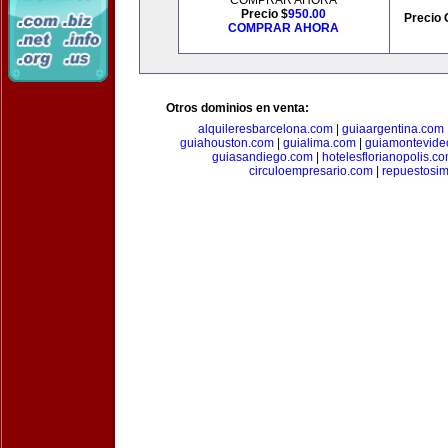
COMPRAR AHORA
Precio $
950.00
Precio 
COMPRAR AHORA
Otros dominios en venta:
alquileresbarcelona.com
|
guiaargentina.com
guiahouston.com
|
guialima.com
|
guiamontevide
guiasandiego.com
|
hotelesflorianopolis.c
circuloempresario.com
|
repuestosi