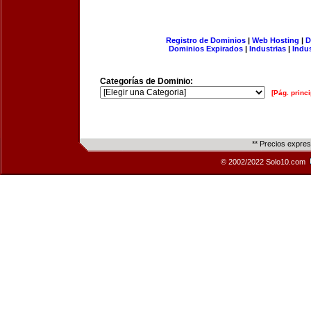
Registro de Dominios
|
Web Hosting
|
D
Dominios Expirados
|
Industrias
|
Indu
Categorías de Dominio:
[Pág. princi
** Precios expre
© 2002/2022 Solo10.com