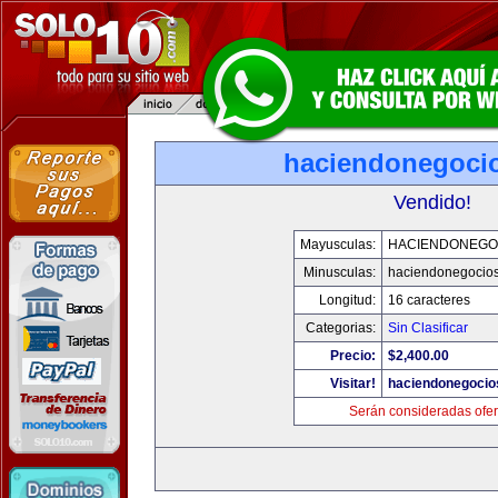
haciendonegoci
Vendido!
Mayusculas:
HACIENDONEGO
Minusculas:
haciendonegocio
Longitud:
16 caracteres
Categorias:
Sin Clasificar
Precio:
$2,400.00
Visitar!
haciendonegocio
Serán consideradas ofer