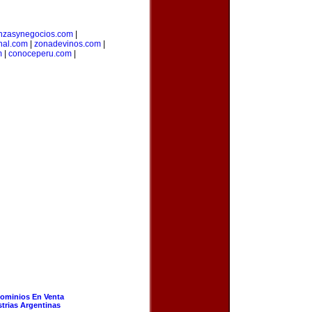
anzasynegocios.com
|
nal.com
|
zonadevinos.com
|
m
|
conoceperu.com
|
ominios En Venta
strias Argentinas