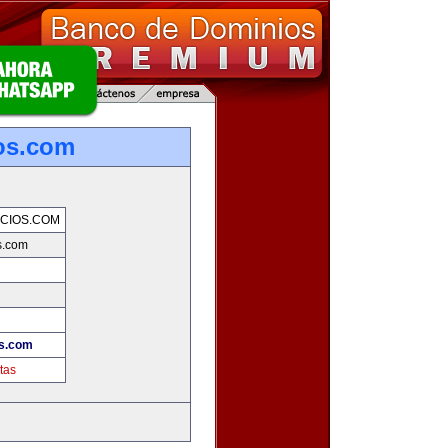
os.com
CIOS.COM
s.com
s.com
tas