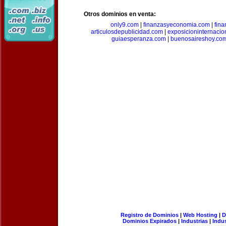
Otros dominios en venta:
only9.com
|
finanzasyeconomia.com
|
fin
articulosdepublicidad.com
|
exposicioninternacio
guiaesperanza.com
|
buenosaireshoy.co
Registro de Dominios
|
Web Hosting
|
D
Dominios Expirados
|
Industrias
|
Indu