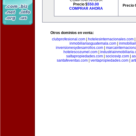
COMPRAR AHORA
Precio $
550.00
Precio 
COMPRAR AHORA
Otros dominios en venta:
clubprofesional.com
|
hotelesinternacionales.com
inmobiliariasguatemala.com
|
inmobiliar
inversionesydesarrollos.com
|
marcainternacion
hotelescozumel.com
|
industriainmobiliaria
saltapropiedades.com
|
sociosvip.com
|
as
santafeventas.com
|
ventapropiedades.com
|
ar