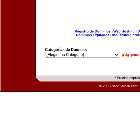
Registro de Dominios
|
Web Hosting
|
D
Dominios Expirados
|
Industrias
|
Indu
Categorías de Dominio:
[Pág. princi
** Precios expre
© 2002/2022 Solo10.com