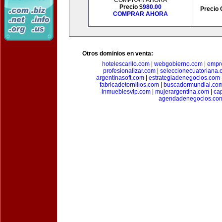
COMPRAR AHORA
Precio $
980.00
Precio 
COMPRAR AHORA
Otros dominios en venta:
hotelescarilo.com
|
webgobierno.com
|
empr
profesionalizar.com
|
seleccionecuatoriana.
argentinasoft.com
|
estrategiadenegocios.com
fabricadetornillos.com
|
buscadormundial.co
inmueblesvip.com
|
mujerargentina.com
|
ca
agendadenegocios.co