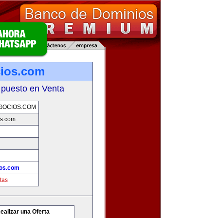
cios.com
 puesto en Venta
GOCIOS.COM
os.com
ios.com
tas
ealizar una Oferta