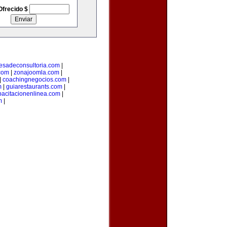
Ofrecido $
esadeconsultoria.com
|
com
|
zonajoomla.com
|
|
coachingnegocios.com
|
m
|
guiarestaurants.com
|
pacitacionenlinea.com
|
m
|