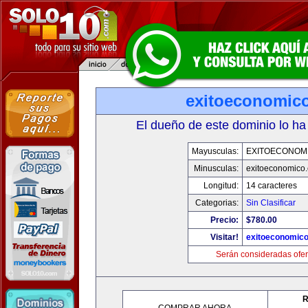
exitoeconomic
El dueño de este dominio lo ha
Mayusculas:
EXITOECONOM
Minusculas:
exitoeconomico
Longitud:
14 caracteres
Categorias:
Sin Clasificar
Precio:
$780.00
Visitar!
exitoeconomic
Serán consideradas ofer
R