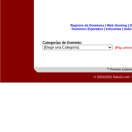
Registro de Dominios
|
Web Hosting
|
D
Dominios Expirados
|
Industrias
|
Indu
Categorías de Dominio:
[Pág. princi
** Precios expre
© 2002/2022 Solo10.com