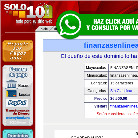
finanzasenline
El dueño de este dominio lo ha
Mayusculas:
FINANZASENLI
Minusculas:
finanzasenlinea
Longitud:
15 caracteres
Categorias:
Sin Clasificar
Precio:
$6,500.00
Visitar!
finanzasenline
Serán consideradas ofer
R