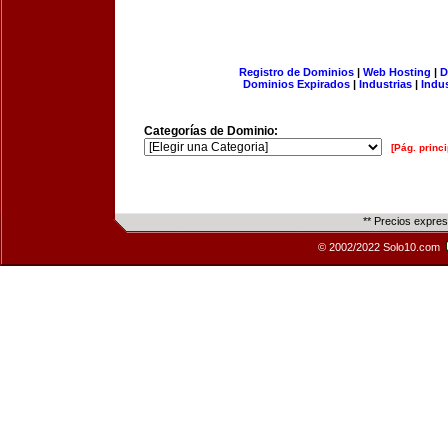
Registro de Dominios
|
Web Hosting
|
D
Dominios Expirados
|
Industrias
|
Indu
Categorías de Dominio:
[Pág. princi
** Precios expre
© 2002/2022 Solo10.com