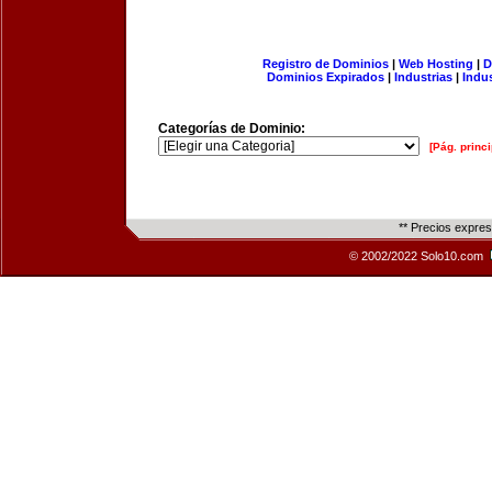
Registro de Dominios
|
Web Hosting
|
D
Dominios Expirados
|
Industrias
|
Indu
Categorías de Dominio:
[Pág. princi
** Precios expre
© 2002/2022 Solo10.com