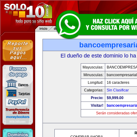
bancoempresari
El dueño de este dominio lo ha
Mayusculas:
BANCOEMPRESA
Minusculas:
bancoempresaria
Longitud:
16 caracteres
Categorias:
Sin Clasificar
Precio:
$9,999.00
Visitar!
bancoempresaria
Serán consideradas ofer
R