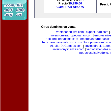
COMPRAR AHORA
Precio $
9,999.00
Precio 
COMPRAR AHORA
Otros dominios en venta:
ventaconsultiva.com
|
expociudad.com
|
inversionesagropecuarias.com
|
empresario
asesoresenturismo.com
|
empresaseuropeas.c
bancoempresarial.com
|
consultorioprofesional.co
AlquilerDeCampos.com
|
enviosdirectos.com
inversionyfinanzas.com
|
ventadebebidas.
negocioselsalvador.co