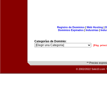
Registro de Dominios
|
Web Hosting
|
D
Dominios Expirados
|
Industrias
|
Indu
Categorías de Dominio:
[Pág. princi
** Precios expre
© 2002/2022 Solo10.com