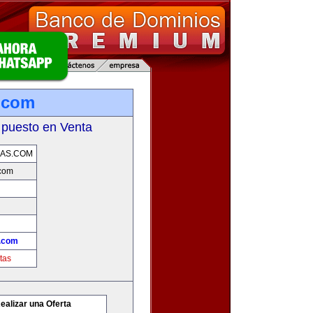
.com
 puesto en Venta
AS.COM
com
.com
tas
ealizar una Oferta