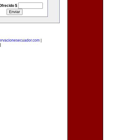
Ofrecido $
ervacionesecuador.com
|
|