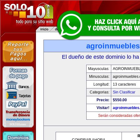
agroinmueble
El dueño de este dominio lo ha
Mayusculas:
AGROINMUEB
Minusculas:
agroinmuebles
Longitud:
13 caracteres
Categorias:
Sin Clasificar
Precio:
$550.00
Visitar!
agroinmuebles
Serán consideradas ofer
R