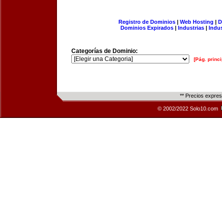
Registro de Dominios
|
Web Hosting
|
D
Dominios Expirados
|
Industrias
|
Indu
Categorías de Dominio:
[Pág. princi
** Precios expre
© 2002/2022 Solo10.com