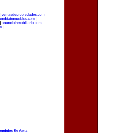
|
ventasdepropiedades.com
|
lombiainmuebles.com
|
|
anuncioinmobiliario.com
|
m
|
ominios En Venta