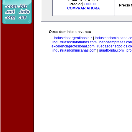
COMPRAR AHORA
Precio $
2,000.00
Precio 
COMPRAR AHORA
Otros dominios en venta:
industriasargentinas.biz
|
industriadominicana.c
industriasecuatorianas.com
|
bancaempresas.co
excelenciaprofesional.com
|
ruedasdenegocios.c
industriasdominicanas.com
|
guiaflorida.com
|
pro