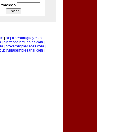
Ofrecido $
om
|
alquiloenuruguay.com
|
m
|
ofertasdeinmuebles.com
|
om
|
brokerpropiedades.com
|
ductividadempresarial.com
|