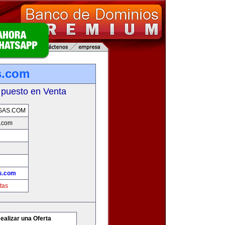
s.com
 puesto en Venta
SAS.COM
.com
s.com
tas
ealizar una Oferta