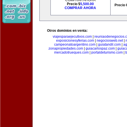
COMPRAR AHORA
Precio $
5,500.00
Precio 
COMPRAR AHORA
Otros dominios en venta:
viajesparaejecutivos.com
|
reuniaodenegocios.
exposicionesyferias.com
|
negociosweb.net
|
campeonatoargentino.com
|
guiatandil.com
|
ag
zonapropiedades.com
|
guiacarlospaz.com
|
guiac
mercadotrueques.com
|
portaldeturismo.com
|
b