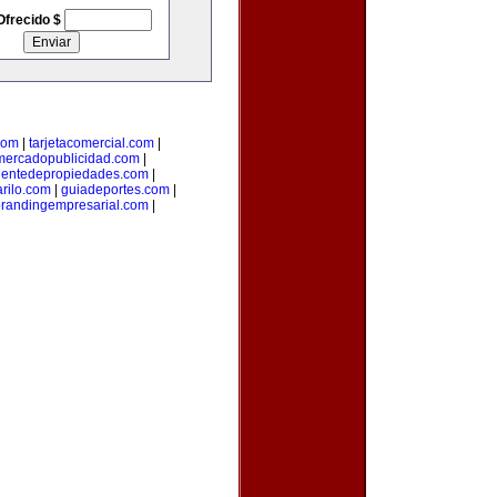
Ofrecido $
com
|
tarjetacomercial.com
|
mercadopublicidad.com
|
entedepropiedades.com
|
arilo.com
|
guiadeportes.com
|
randingempresarial.com
|