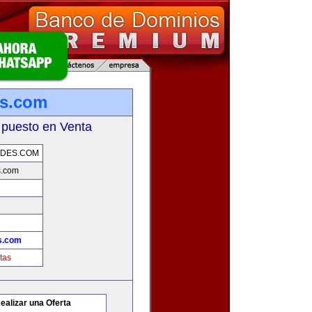
es.com
 puesto en Venta
ADES.COM
s.com
s.com
tas
ealizar una Oferta