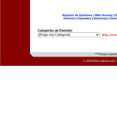
Registro de Dominios
|
Web Hosting
|
D
Dominios Expirados
|
Industrias
|
Indu
Categorías de Dominio:
[Pág. princi
** Precios expre
© 2002/2022 Solo10.com