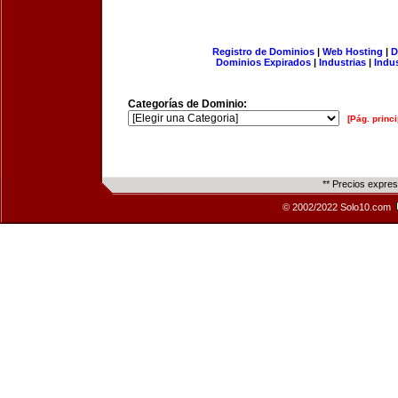
Registro de Dominios
|
Web Hosting
|
D
Dominios Expirados
|
Industrias
|
Indu
Categorías de Dominio:
[Pág. princi
** Precios expre
© 2002/2022 Solo10.com