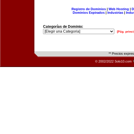
Registro de Dominios
|
Web Hosting
|
D
Dominios Expirados
|
Industrias
|
Indu
Categorías de Dominio:
[Pág. princi
** Precios expre
© 2002/2022 Solo10.com