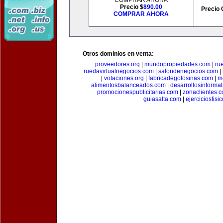
COMPRAR AHORA
Precio $
890.00
Precio 
COMPRAR AHORA
Otros dominios en venta:
proveedores.org
|
mundopropiedades.com
|
ru
ruedavirtualnegocios.com
|
salondenegocios.com
|
|
votaciones.org
|
fabricadegolosinas.com
|
m
alimentosbalanceados.com
|
desarrollosinforma
promocionespublicitarias.com
|
zonaclientes.
guiasalta.com
|
ejerciciosfisi