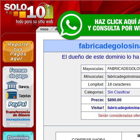
fabricadegolosi
El dueño de este dominio lo ha
Mayusculas:
FABRICADEGOLO
Minusculas:
fabricadegolosina
Longitud:
18 caracteres
Categorias:
Sin Clasificar
Precio:
$890.00
Visitar!
fabricadegolosin
Serán consideradas ofer
R