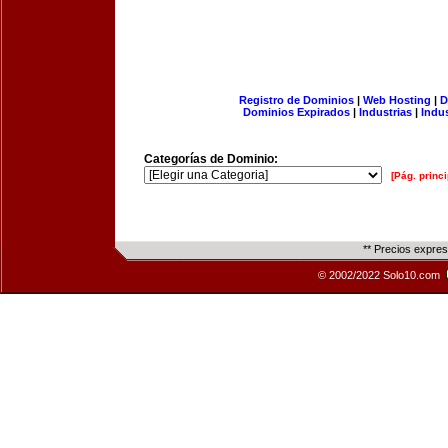
Registro de Dominios
|
Web Hosting
|
D
Dominios Expirados
|
Industrias
|
Indu
Categorías de Dominio:
[Pág. princi
** Precios expre
© 2002/2022 Solo10.com