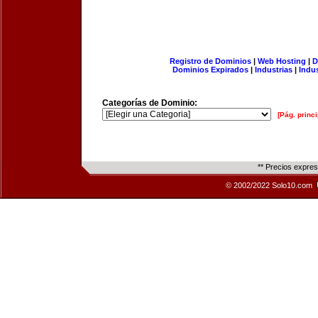
Registro de Dominios
|
Web Hosting
|
D
Dominios Expirados
|
Industrias
|
Indu
Categorías de Dominio:
[Pág. princi
** Precios expre
© 2002/2022 Solo10.com