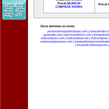
COMPRAR AHORA
Precio $
8,900.00
Precio 
COMPRAR AHORA
Otros dominios en venta:
promocionespublicitarias.com
|
zonaclientes.
guiasalta.com
|
ejerciciosfisicos.com
|
foreigntrade
clubcompras.com
|
clubcompras.net
|
clubcompras.
empresasperuanas.com
|
ruedasdenegociosvirtual
|
encuentrosdenegocios.