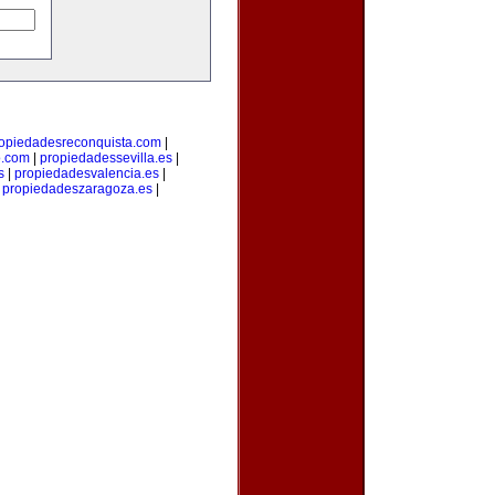
opiedadesreconquista.com
|
o.com
|
propiedadessevilla.es
|
s
|
propiedadesvalencia.es
|
|
propiedadeszaragoza.es
|