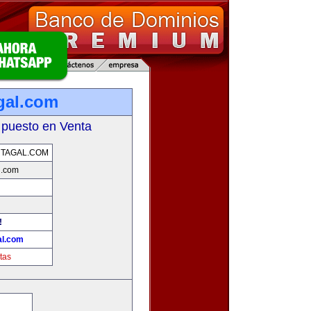
gal.com
 puesto en Venta
TAGAL.COM
l.com
!
al.com
tas