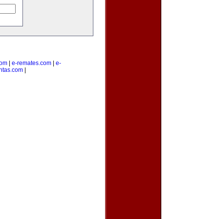
com
|
e-remates.com
|
e-
ntas.com
|