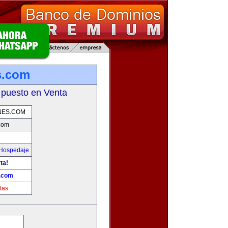
s.com
 puesto en Venta
NES.COM
com
 Hospedaje
ta!
s.com
tas