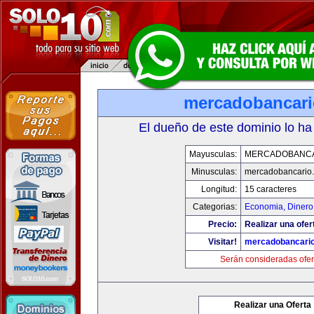
mercadobancar
El dueño de este dominio lo ha
Mayusculas:
MERCADOBANCA
Minusculas:
mercadobancario
Longitud:
15 caracteres
Categorias:
Economia, Dinero
Precio:
Realizar una ofer
Visitar!
mercadobancari
Serán consideradas ofer
Realizar una Oferta