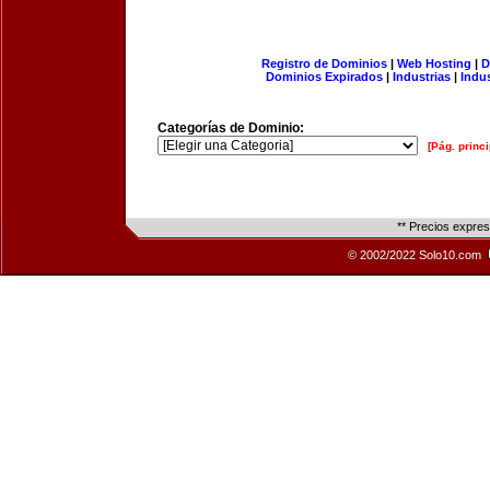
Registro de Dominios
|
Web Hosting
|
D
Dominios Expirados
|
Industrias
|
Indu
Categorías de Dominio:
[Pág. princi
** Precios expre
© 2002/2022 Solo10.com