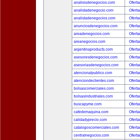
analisisdenegocios.com
Oferta
analistadenegocio.com
Oferta
analistadenegocios.com
Oferta
anunciosdenegocios.com
Oferta
areadenegocios.com
Oferta
areanegocios.com
Oferta
argentinaproducts.com
Oferta
asesoresdenegocios.com
Oferta
asesoriasdenegocios.com
Oferta
atencionalpublico.com
Oferta
atenciondeclientes.com
Oferta
bolsascomerciales.com
Oferta
bolsasindustriales.com
Oferta
buscapyme.com
Oferta
cafedemaquina.com
Oferta
calidadyprecio.com
Oferta
catalogoscomerciales.com
Oferta
centralnegocios.com
Oferta