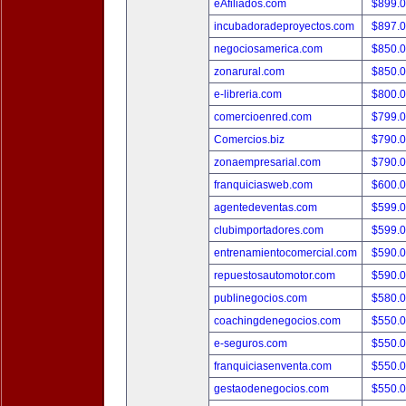
eAfiliados.com
$899.
incubadoradeproyectos.com
$897.
negociosamerica.com
$850.
zonarural.com
$850.
e-libreria.com
$800.
comercioenred.com
$799.
Comercios.biz
$790.
zonaempresarial.com
$790.
franquiciasweb.com
$600.
agentedeventas.com
$599.
clubimportadores.com
$599.
entrenamientocomercial.com
$590.
repuestosautomotor.com
$590.
publinegocios.com
$580.
coachingdenegocios.com
$550.
e-seguros.com
$550.
franquiciasenventa.com
$550.
gestaodenegocios.com
$550.