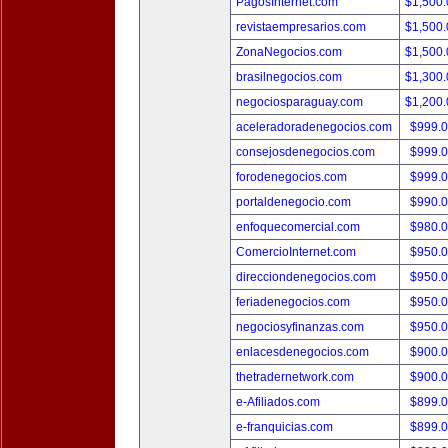
PagosInternet.com
$1,500
revistaempresarios.com
$1,500
ZonaNegocios.com
$1,500
brasilnegocios.com
$1,300
negociosparaguay.com
$1,200
aceleradoradenegocios.com
$999.
consejosdenegocios.com
$999.
forodenegocios.com
$999.
portaldenegocio.com
$990.
enfoquecomercial.com
$980.
ComercioInternet.com
$950.
direcciondenegocios.com
$950.
feriadenegocios.com
$950.
negociosyfinanzas.com
$950.
enlacesdenegocios.com
$900.
thetradernetwork.com
$900.
e-Afiliados.com
$899.
e-franquicias.com
$899.