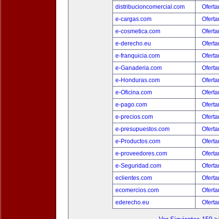
distribucioncomercial.com
Oferta
e-cargas.com
Oferta
e-cosmetica.com
Oferta
e-derecho.eu
Oferta
e-franquicia.com
Oferta
e-Ganaderia.com
Oferta
e-Honduras.com
Oferta
e-Oficina.com
Oferta
e-pago.com
Oferta
e-precios.com
Oferta
e-presupuestos.com
Oferta
e-Productos.com
Oferta
e-proveedores.com
Oferta
e-Seguridad.com
Oferta
eclientes.com
Oferta
ecomercios.com
Oferta
ederecho.eu
Oferta