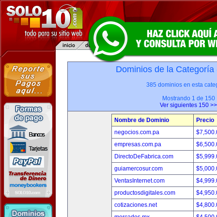
Dominios de la Categoría
385 dominios en esta categ
Mostrando 1 de 150
Ver siguientes 150 >>
Nombre de Dominio
Precio
negocios.com.pa
$7,500
empresas.com.pa
$6,500
DirectoDeFabrica.com
$5,999
guiamercosur.com
$5,000
VentasInternet.com
$4,999
productosdigitales.com
$4,950
cotizaciones.net
$4,800