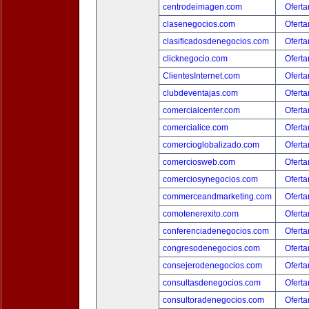
centrodeimagen.com
Oferta
clasenegocios.com
Oferta
clasificadosdenegocios.com
Oferta
clicknegocio.com
Oferta
ClientesInternet.com
Oferta
clubdeventajas.com
Oferta
comercialcenter.com
Oferta
comercialice.com
Oferta
comercioglobalizado.com
Oferta
comerciosweb.com
Oferta
comerciosynegocios.com
Oferta
commerceandmarketing.com
Oferta
comotenerexito.com
Oferta
conferenciadenegocios.com
Oferta
congresodenegocios.com
Oferta
consejerodenegocios.com
Oferta
consultasdenegocios.com
Oferta
consultoradenegocios.com
Oferta