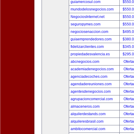
guiamercosul.com
$550.
mundodelosnegocios.com
$550.
NegociosInternet.net
$550.
seguropymes.com
$550.
negociosenaccion.com
$495.
guiaemprendedores.com
$380.
fidelizarclientes.com
$345.
propiedadesvalencia.es
$295.
abcnegocios.com
Oferta
academiadenegocios.com
Oferta
agenciadecoches.com
Oferta
agendadereuniones.com
Oferta
agentesdenegocios.com
Oferta
agrupacioncomercial.com
Oferta
almaceneros.com
Oferta
alquilerdestands.com
Oferta
alquileresbrasil.com
Oferta
ambitocomercial.com
Oferta