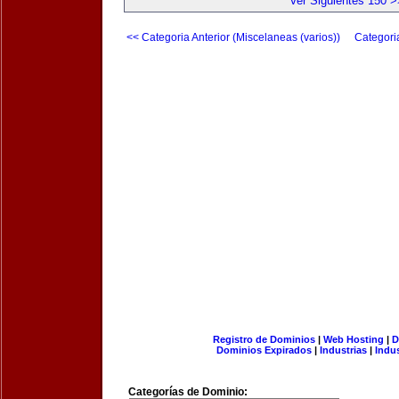
Ver Siguientes 150 >
<< Categoria Anterior (Miscelaneas (varios))
Categori
Registro de Dominios
|
Web Hosting
|
D
Dominios Expirados
|
Industrias
|
Indu
Categorías de Dominio: