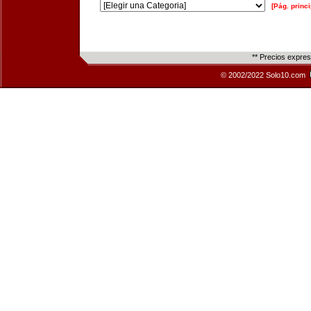
[Pág. princi
** Precios expre
© 2002/2022 Solo10.com