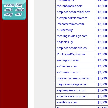
mercados.mx
$4,500
meusnegocios.com
$3,500
propiedadesmiramar.com
$3,500
tuemprendimiento.com
$3,500
infocomerciales.com
$3,000
business.uy
$2,500
meetingsbydesign.com
$2,500
negocios.uy
$2,500
propiedadesmadrid.es
$2,500
PublicidadGratis.com
$2,500
seunegocio.com
$2,500
e-Clientes.com
$2,000
e-Comercios.com
$2,000
plataformadenegocio.com
$1,999
negocioestrategico.com
$1,800
expoempresarios.com
$1,700
argentinaforexport.com
$1,680
e-Publicity.com
$1,500