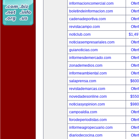
informacioncomercial.com
Ofer
boletindeinformacion.com
Ofer
cadenadeportiva.com
Ofer
revistacampo.com
Ofer
noticlub.com
$1,49
noticiasempresariales.com
Ofer
guianoticias.com
Ofer
informesdemercado.com
Ofer
zonademedios.com
Ofer
informeambiental.com
Ofer
salaprensa.com
$600
revistademarcas.com
Ofer
novedadesonline.com
$550
noticiasyopinion.com
$980
campoaldia.com
Ofer
forodeperiodistas.com
Ofer
informeagropecuario.com
Ofer
diariodecocina.com
Ofer