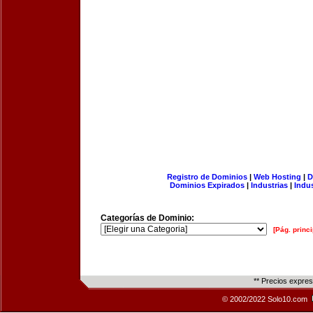
Registro de Dominios
|
Web Hosting
|
D
Dominios Expirados
|
Industrias
|
Indu
Categorías de Dominio:
[Pág. princi
** Precios expre
© 2002/2022 Solo10.com