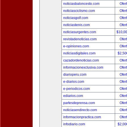
noticiasbaloncesto.com
Ofer
noticiasciclismo.com
Ofer
noticiasgolf.com
Ofer
noticiastenis.com
Ofer
noticiasurgentes.com
$10,0
revistadenoticias.com
Ofer
e-opiniones.com
Ofer
noticiasdigitales.com
$2,50
cazadordenoticias.com
Ofer
informacionexclusiva.com
Ofer
diarioperu.com
Ofer
e-diarios.com
Ofer
e-periodicos.com
Ofer
ediarios.com
Ofer
partesdeprensa.com
Ofer
noticiasendirecto.com
Ofer
informacionpractica.com
Ofer
infodiario.com
$2,00