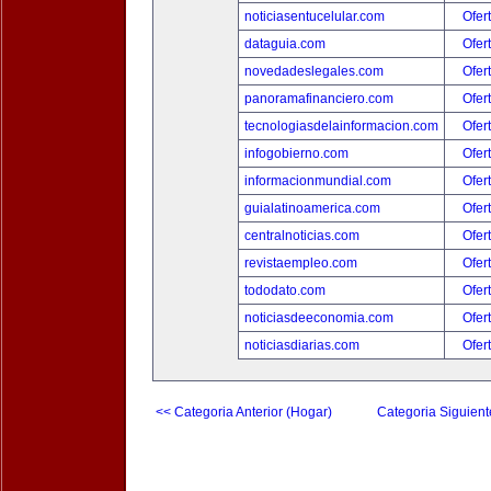
noticiasentucelular.com
Ofer
dataguia.com
Ofer
novedadeslegales.com
Ofer
panoramafinanciero.com
Ofer
tecnologiasdelainformacion.com
Ofer
infogobierno.com
Ofer
informacionmundial.com
Ofer
guialatinoamerica.com
Ofer
centralnoticias.com
Ofer
revistaempleo.com
Ofer
tododato.com
Ofer
noticiasdeeconomia.com
Ofer
noticiasdiarias.com
Ofer
<< Categoria Anterior (Hogar)
Categoria Siguient