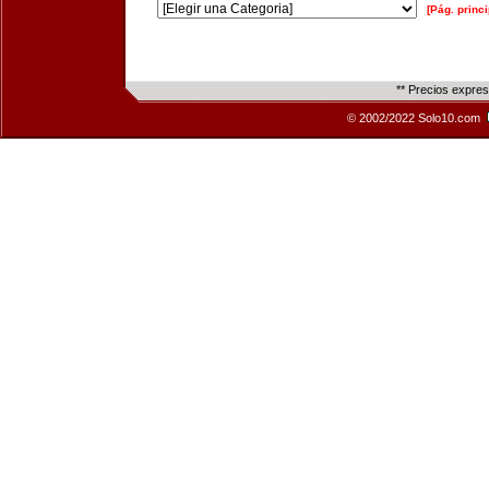
[Pág. princi
** Precios expre
© 2002/2022 Solo10.com