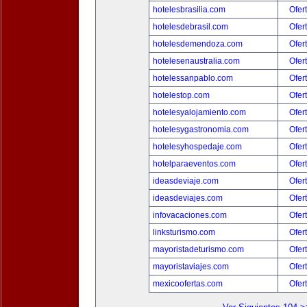
hotelesbrasilia.com
Ofer
hotelesdebrasil.com
Ofer
hotelesdemendoza.com
Ofer
hotelesenaustralia.com
Ofer
hotelessanpablo.com
Ofer
hotelestop.com
Ofer
hotelesyalojamiento.com
Ofer
hotelesygastronomia.com
Ofer
hotelesyhospedaje.com
Ofer
hotelparaeventos.com
Ofer
ideasdeviaje.com
Ofer
ideasdeviajes.com
Ofer
infovacaciones.com
Ofer
linksturismo.com
Ofer
mayoristadeturismo.com
Ofer
mayoristaviajes.com
Ofer
mexicoofertas.com
Ofer