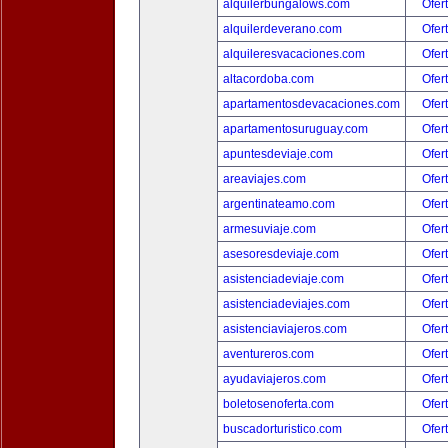
alquilerbungalows.com
Ofer
alquilerdeverano.com
Ofer
alquileresvacaciones.com
Ofer
altacordoba.com
Ofer
apartamentosdevacaciones.com
Ofer
apartamentosuruguay.com
Ofer
apuntesdeviaje.com
Ofer
areaviajes.com
Ofer
argentinateamo.com
Ofer
armesuviaje.com
Ofer
asesoresdeviaje.com
Ofer
asistenciadeviaje.com
Ofer
asistenciadeviajes.com
Ofer
asistenciaviajeros.com
Ofer
aventureros.com
Ofer
ayudaviajeros.com
Ofer
boletosenoferta.com
Ofer
buscadorturistico.com
Ofer