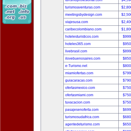
turismoprofesional.com
$4,59
turismoaventuras.com
$2,80
meetingsbydesign.com
$2,50
viajesusa.com
$2,40
caribecolombiano.com
$1,80
hotelesturisticos.com
$999
hoteles365.com
$950
livebrasil.com
$899
ilovebuenosaires.com
$850
e-Turismo.net
$800
miamiofertas.com
$799
guiacaracas.com
$790
ofertasmexico.com
$750
ofertasmiami.com
$750
tuvacacion.com
$750
pasajesenoferta.com
$699
turismosudafrica.com
$680
agentedeturismo.com
$650