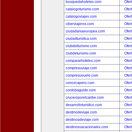
busquedahoteles.com
Ofer
catalogoturismo.com
Ofer
catalogoviajes.com
Ofer
ciberviajeros.com
Ofer
ciudadaniaeuropea.com
Ofer
ciudadturistica.com
Ofer
clubdelturismo.com
Ofer
clubdeturismo.com
Ofer
compararhoteles.com
Ofer
compresuviaje.com
Ofer
compresuvuelo.com
Ofer
conozcaperu.com
Ofer
cordobaguide.com
Ofer
cruceroporelcaribe.com
Ofer
desarrolloturistico.com
Ofer
destinodeviaje.com
Ofer
destinosdeviaje.com
Ofer
destinosvacacionales.com
Ofer