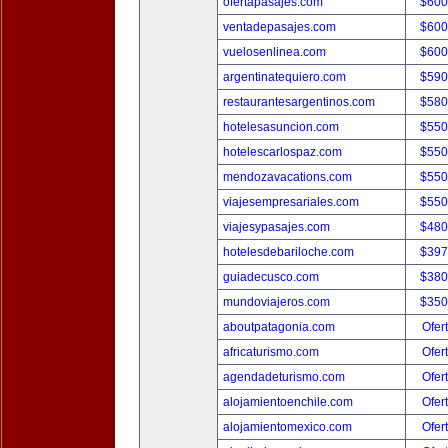
ofertapasajes.com
$600
ventadepasajes.com
$600
vuelosenlinea.com
$600
argentinatequiero.com
$590
restaurantesargentinos.com
$580
hotelesasuncion.com
$550
hotelescarlospaz.com
$550
mendozavacations.com
$550
viajesempresariales.com
$550
viajesypasajes.com
$480
hotelesdebariloche.com
$397
guiadecusco.com
$380
mundoviajeros.com
$350
aboutpatagonia.com
Ofer
africaturismo.com
Ofer
agendadeturismo.com
Ofer
alojamientoenchile.com
Ofer
alojamientomexico.com
Ofer