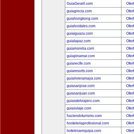
GuiaGesell.com
Ofer
guiagrecia.com
Ofer
guiahongkong.com
Ofer
guiahostales.com
Ofer
guiaiguazu.com
Ofer
guialapaz.com
Ofer
guiamorelia.com
Ofer
guiapinamar.com
Ofer
guiarecife.com
Ofer
guiaresorts.com
Ofer
guiarivieramaya.com
Ofer
guiasanjose.com
Ofer
guiasanjuan.com
Ofer
guiasdelviajero.com
Ofer
guiasviaje.com
Ofer
haciendoturismo.com
Ofer
hosteleriaprofesional.com
Ofer
hotelesarequipa.com
Ofer