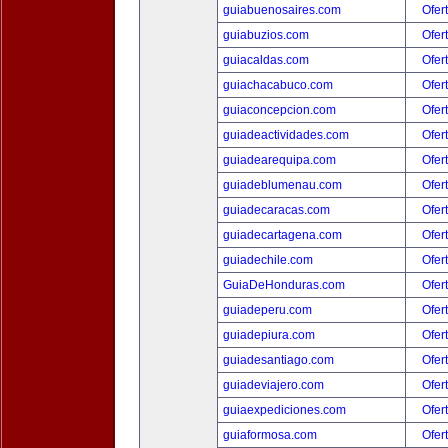
guiabuenosaires.com
Ofer
guiabuzios.com
Ofer
guiacaldas.com
Ofer
guiachacabuco.com
Ofer
guiaconcepcion.com
Ofer
guiadeactividades.com
Ofer
guiadearequipa.com
Ofer
guiadeblumenau.com
Ofer
guiadecaracas.com
Ofer
guiadecartagena.com
Ofer
guiadechile.com
Ofer
GuiaDeHonduras.com
Ofer
guiadeperu.com
Ofer
guiadepiura.com
Ofer
guiadesantiago.com
Ofer
guiadeviajero.com
Ofer
guiaexpediciones.com
Ofer
guiaformosa.com
Ofer