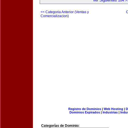
Ver Siguientes 104 >
<< Categoria Anterior (Ventas y
C
Comercializacion)
Registro de Dominios
|
Web Hosting
|
D
Dominios Expirados
|
Industrias
|
Indu
Categorías de Dominio: