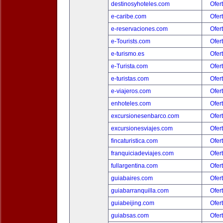
destinosyhoteles.com
Ofer
e-caribe.com
Ofer
e-reservaciones.com
Ofer
e-Tourists.com
Ofer
e-turismo.es
Ofer
e-Turista.com
Ofer
e-turistas.com
Ofer
e-viajeros.com
Ofer
enhoteles.com
Ofer
excursionesenbarco.com
Ofer
excursionesviajes.com
Ofer
fincaturistica.com
Ofer
franquiciadeviajes.com
Ofer
fullargentina.com
Ofer
guiabaires.com
Ofer
guiabarranquilla.com
Ofer
guiabeijing.com
Ofer
guiabsas.com
Ofer